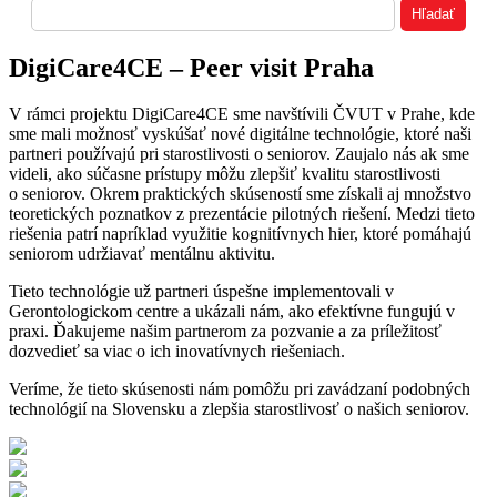
DigiCare4CE – Peer visit Praha
V rámci projektu DigiCare4CE sme navštívili ČVUT v Prahe, kde
sme mali možnosť vyskúšať nové digitálne technológie, ktoré naši
partneri používajú pri starostlivosti o seniorov. Zaujalo nás ak sme
videli, ako súčasne prístupy môžu zlepšiť kvalitu starostlivosti
o seniorov. Okrem praktických skúseností sme získali aj množstvo
teoretických poznatkov z prezentácie pilotných riešení. Medzi tieto
riešenia patrí napríklad využitie kognitívnych hier, ktoré pomáhajú
seniorom udržiavať mentálnu aktivitu.
Tieto technológie už partneri úspešne implementovali v
Gerontologickom centre a ukázali nám, ako efektívne fungujú v
praxi. Ďakujeme našim partnerom za pozvanie a za príležitosť
dozvedieť sa viac o ich inovatívnych riešeniach.
Veríme, že tieto skúsenosti nám pomôžu pri zavádzaní podobných
technológií na Slovensku a zlepšia starostlivosť o našich seniorov.