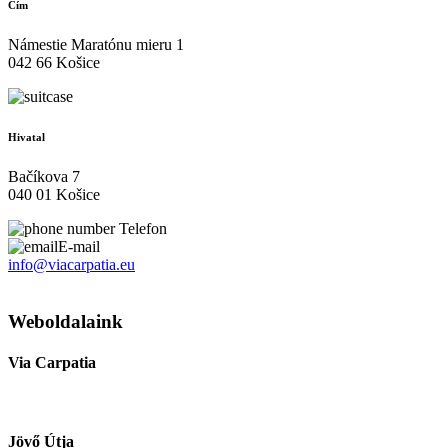
Cím
Námestie Maratónu mieru 1
042 66 Košice
Hivatal
Bačíkova 7
040 01 Košice
Telefon
E-mail
info@viacarpatia.eu
Személyes adatok kezelése
Weboldalaink
Via Carpatia
Jövő Útja