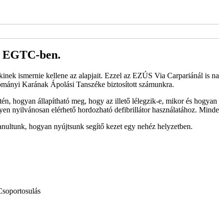
ia EGTC-ben.
inek ismernie kellene az alapjait. Ezzel az EZÚS Via Carpariánál is n
ományi Karának Ápolási Tanszéke biztosított számunkra.
én, hogyan állapítható meg, hogy az illető lélegzik-e, mikor és hogyan 
elyen nyilvánosan elérhető hordozható defibrillátor használatához. Minde
nultunk, hogyan nyújtsunk segítő kezet egy nehéz helyzetben.
Csoportosulás