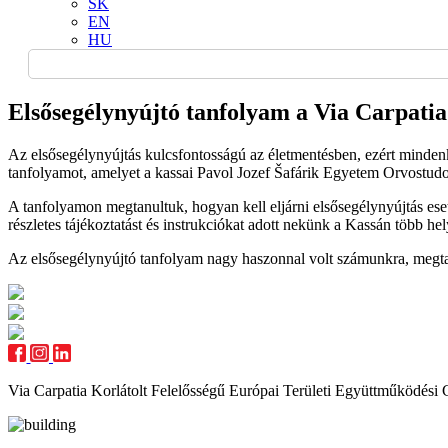
SK
EN
HU
Elsősegélynyújtó tanfolyam a Via Carpat
Az elsősegélynyújtás kulcsfontosságú az életmentésben, ezért mindenk
tanfolyamot, amelyet a kassai Pavol Jozef Šafárik Egyetem Orvostud
A tanfolyamon megtanultuk, hogyan kell eljárni elsősegélynyújtás eset
részletes tájékoztatást és instrukciókat adott nekünk a Kassán több h
Az elsősegélynyújtó tanfolyam nagy haszonnal volt számunkra, megta
Via Carpatia Korlátolt Felelősségű Európai Területi Együttműködési 