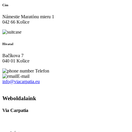
Cím
Námestie Maratónu mieru 1
042 66 Košice
Hivatal
Bačíkova 7
040 01 Košice
Telefon
E-mail
info@viacarpatia.eu
Személyes adatok kezelése
Weboldalaink
Via Carpatia