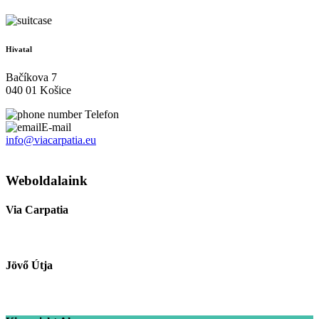
Hivatal
Bačíkova 7
040 01 Košice
Telefon
E-mail
info@viacarpatia.eu
Személyes adatok kezelése
Weboldalaink
Via Carpatia
Jövő Útja