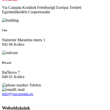
Via Carpatia Korlátolt Felelősségű Európai Területi
Együttműködési Csoportosulás
Cím
Námestie Maratónu mieru 1
042 66 Košice
Hivatal
Bačíkova 7
040 01 Košice
Telefon
E-mail
info@viacarpatia.eu
Személyes adatok kezelése
Weboldalaink