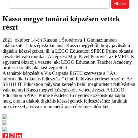
Kassa megye tanárai képzésen vettek
részt
2021. október 14-én Kassán a Šrobárova 1 Gimnáziumban
találkozott 15 középiskolai tanár Kassa megyéből, hogy javítsák a
digitális készségeiket, ill. a LEGO Education SPIKE Prime oktatási
készlettel való munkát. A képzést Mgr. Pavel Petrovič, az FMFI UK
egyetemi oktatója vezette, aki LEGO Education Teacher Academy
professzionális oktatást végzett el
A tanárok képzését a Via Carpatia EGTC szervezte a ” Az
informatikai oktatás fejlesztése” című felhívás nyertesei részére. Az
SKHU IT Education pályázat keretén belül meghirdetett felhívásban
valamennyi Kassa megyei középiskola vehetett részt. A LEGO
Education SPIKE Prime készletet 16 nyertes középiskola kapta
meg, ahol a diákok digitális készségeinek fejlesztéséhez járulnak
hozzá ezzel javítva a munkaerő-piaci érvényesülésüket.