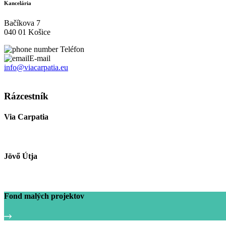
Kancelária
Bačíkova 7
040 01 Košice
Teléfon
E-mail
info@viacarpatia.eu
Spracovanie osobných údajov
Rázcestník
Via Carpatia
Jövő Útja
Fond malých projektov