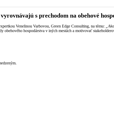
 vyrovnávajú s prechodom na obehové hospo
o expertkou Venelinou Varbovou, Green Edge Consulting, na tému:
„Ako
dy obehového hospodárstva v iných mestách a motivovať stakeholderov
bmedzeným.