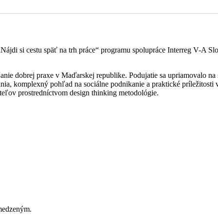
Nájdi si cestu späť na trh práce“ programu spolupráce Interreg V-A 
e dobrej praxe v Maďarskej republike. Podujatie sa upriamovalo na so
a, komplexný pohľad na sociálne podnikanie a praktické príležitosti v 
teľov prostredníctvom design thinking metodológie.
bmedzeným.