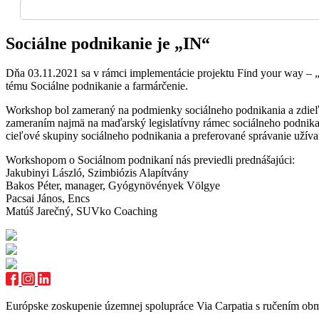
Sociálne podnikanie je „IN“
Dňa 03.11.2021 sa v rámci implementácie projektu Find your way – „
tému Sociálne podnikanie a farmárčenie.
Workshop bol zameraný na podmienky sociálneho podnikania a zdieľani
zameraním najmä na maďarský legislatívny rámec sociálneho podnikani
cieľové skupiny sociálneho podnikania a preferované správanie užíva
Workshopom o Sociálnom podnikaní nás previedli prednášajúci:
Jakubinyi László, Szimbiózis Alapítvány
Bakos Péter, manager, Gyógynövények Völgye
Pacsai János, Encs
Matúš Jarečný, SUVko Coaching
Európske zoskupenie územnej spolupráce Via Carpatia s ručením o