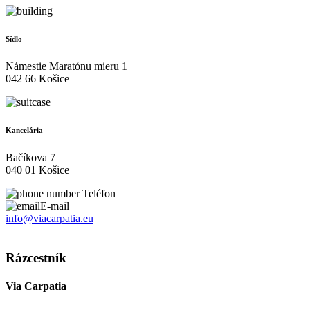
Sídlo
Námestie Maratónu mieru 1
042 66 Košice
Kancelária
Bačíkova 7
040 01 Košice
Teléfon
E-mail
info@viacarpatia.eu
Spracovanie osobných údajov
Rázcestník
Via Carpatia