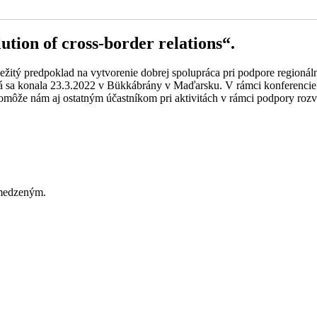
tion of cross-border relations“.
žitý predpoklad na vytvorenie dobrej spolupráca pri podpore regionáln
rá sa konala 23.3.2022 v Bükkábrány v Maďarsku. V rámci konferencie s
môže nám aj ostatným účastníkom pri aktivitách v rámci podpory rozv
bmedzeným.