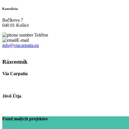
Kancelária
Bačíkova 7
040 01 Košice
Teléfon
E-mail
info@viacarpatia.eu
Spracovanie osobných údajov
Rázcestník
Via Carpatia
Jövő Útja
Fond malých projektov