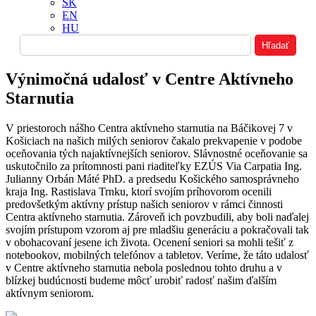
SK
EN
HU
Výnimočná udalosť v Centre Aktívneho
Starnutia
V priestoroch nášho Centra aktívneho starnutia na Báčikovej 7 v
Košiciach na našich milých seniorov čakalo prekvapenie v podobe
oceňovania tých najaktívnejších seniorov. Slávnostné oceňovanie sa
uskutočnilo za prítomnosti pani riaditeľky EZÚS Via Carpatia Ing.
Julianny Orbán Máté PhD. a predsedu Košického samosprávneho
kraja Ing. Rastislava Trnku, ktorí svojím príhovorom ocenili
predovšetkým aktívny prístup našich seniorov v rámci činnosti
Centra aktívneho starnutia. Zároveň ich povzbudili, aby boli naďalej
svojím prístupom vzorom aj pre mladšiu generáciu a pokračovali tak
v obohacovaní jesene ich života. Ocenení seniori sa mohli tešiť z
notebookov, mobilných telefónov a tabletov. Veríme, že táto udalosť
v Centre aktívneho starnutia nebola poslednou tohto druhu a v
blízkej budúcnosti budeme môcť urobiť radosť našim ďalším
aktívnym seniorom.