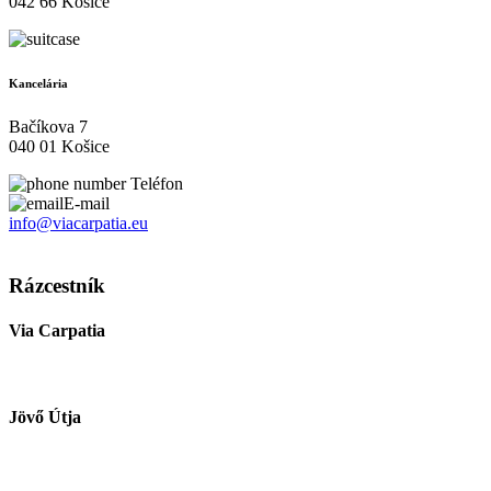
042 66 Košice
Kancelária
Bačíkova 7
040 01 Košice
Teléfon
E-mail
info@viacarpatia.eu
Spracovanie osobných údajov
Rázcestník
Via Carpatia
Jövő Útja